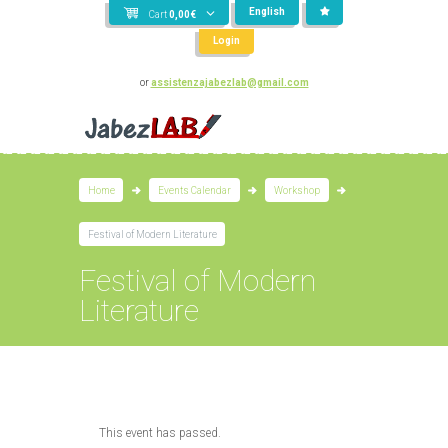
English
Cart
0,00
€
Login
or
assistenzajabezlab@gmail.com
Home
Events Calendar
Workshop
Festival of Modern Literature
Festival of Modern
Literature
This event has passed.